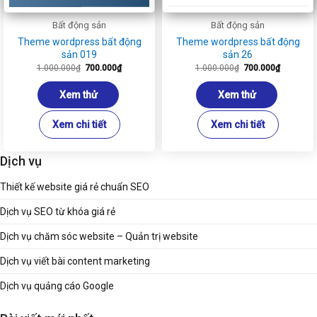
Bất động sản
Bất động sản
Theme wordpress bất động
Theme wordpress bất động
sản 019
sản 26
Giá
Giá
Giá
Giá
1.000.000
₫
700.000
₫
1.000.000
₫
700.000
₫
gốc
hiện
gốc
hiện
là:
tại
là:
tại
1.000.000₫.
là:
1.000.000₫.
là:
Xem thử
Xem thử
700.000₫.
700.000₫
Xem chi tiết
Xem chi tiết
Dịch vụ
Thiết kế website giá rẻ chuẩn SEO
Dịch vụ SEO từ khóa giá rẻ
Dịch vụ chăm sóc website – Quản trị website
Dịch vụ viết bài content marketing
Dịch vụ quảng cáo Google