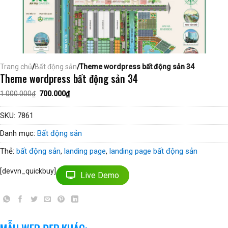
Trang chủ
/
Bất động sản
/Theme wordpress bất động sản 34
Theme wordpress bất động sản 34
Giá
Giá
1.000.000
₫
700.000
₫
gốc
hiện
là:
tại
1.000.000₫.
là:
SKU:
7861
700.000₫.
Danh mục:
Bất động sản
Thẻ:
bất động sản
,
landing page
,
landing page bất động sản
[devvn_quickbuy]
Live Demo