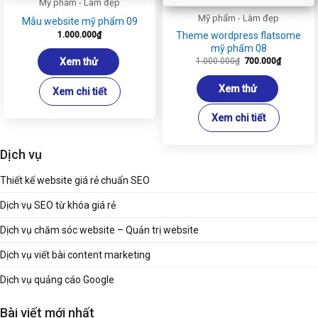
Mỹ phẩm - Làm đẹp
Mỹ phẩm - Làm đẹp
Mẫu website mỹ phẩm 09
Theme wordpress flatsome
1.000.000
₫
mỹ phẩm 08
Giá
Giá
Xem thử
1.000.000
₫
700.000
₫
gốc
hiện
là:
tại
1.000.000₫.
là:
Xem thử
Xem chi tiết
700.000₫
Xem chi tiết
Dịch vụ
Thiết kế website giá rẻ chuẩn SEO
Dịch vụ SEO từ khóa giá rẻ
Dịch vụ chăm sóc website – Quản trị website
Dịch vụ viết bài content marketing
Dịch vụ quảng cáo Google
Bài viết mới nhất