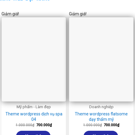
Giảm giá!
Giảm giá!
Mỹ phẩm - Làm đẹp
Doanh nghiệp
Theme wordpress dịch vụ spa
Theme wordpress flatsome
04
dạy thẩm mỹ
Giá
Giá
Giá
Giá
1.000.000
₫
700.000
₫
1.000.000
₫
700.000
₫
gốc
hiện
gốc
hiện
là:
tại
là:
tại
1.000.000₫.
là:
1.000.000₫.
là: