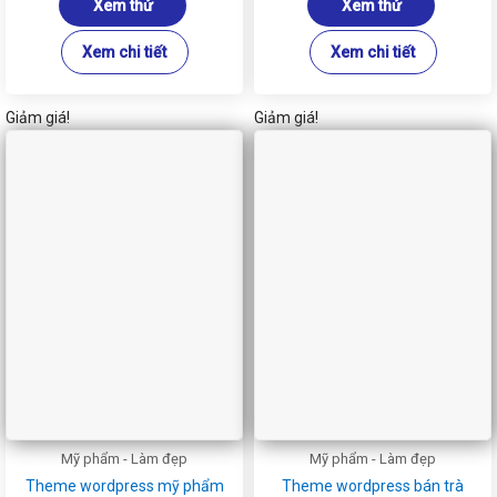
Xem thử
Xem thử
700.000₫.
700.000₫
Xem chi tiết
Xem chi tiết
Giảm giá!
Giảm giá!
Mỹ phẩm - Làm đẹp
Mỹ phẩm - Làm đẹp
Theme wordpress mỹ phẩm
Theme wordpress bán trà