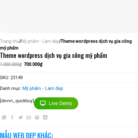
Trang chủ
/
Mỹ phẩm - Làm đẹp
/Theme wordpress dịch vụ gia công
mỹ phẩm
Theme wordpress dịch vụ gia công mỹ phẩm
Giá
Giá
1.000.000
₫
700.000
₫
gốc
hiện
là:
tại
1.000.000₫.
là:
SKU:
23149
700.000₫.
Danh mục:
Mỹ phẩm - Làm đẹp
[devvn_quickbuy]
Live Demo
MẪU WEB ĐẸP KHÁC: