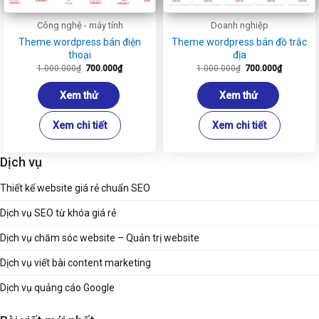
Công nghệ - máy tính
Doanh nghiệp
Theme wordpress bán điện
Theme wordpress bán đồ trắc
thoại
địa
Giá
Giá
Giá
Giá
1.000.000
₫
700.000
₫
1.000.000
₫
700.000
₫
gốc
hiện
gốc
hiện
là:
tại
là:
tại
1.000.000₫.
là:
1.000.000₫.
là:
Xem thử
Xem thử
700.000₫.
700.000₫
Xem chi tiết
Xem chi tiết
Dịch vụ
Thiết kế website giá rẻ chuẩn SEO
Dịch vụ SEO từ khóa giá rẻ
Dịch vụ chăm sóc website – Quản trị website
Dịch vụ viết bài content marketing
Dịch vụ quảng cáo Google