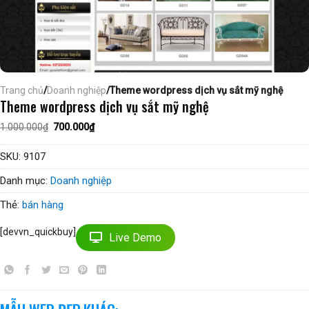
Trang chủ
/
Doanh nghiệp
/Theme wordpress dịch vụ sắt mỹ nghệ
Theme wordpress dịch vụ sắt mỹ nghệ
Giá
Giá
1.000.000
₫
700.000
₫
gốc
hiện
là:
tại
1.000.000₫.
là:
SKU:
9107
700.000₫.
Danh mục:
Doanh nghiệp
Thẻ:
bán hàng
[devvn_quickbuy]
Live Demo