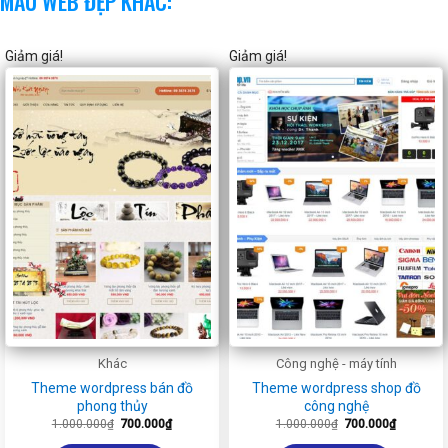
MẪU WEB ĐẸP KHÁC:
Giảm giá!
Giảm giá!
Khác
Công nghệ - máy tính
Theme wordpress bán đồ
Theme wordpress shop đồ
phong thủy
công nghệ
Giá
Giá
Giá
Giá
1.000.000
₫
700.000
₫
1.000.000
₫
700.000
₫
gốc
hiện
gốc
hiện
là:
tại
là:
tại