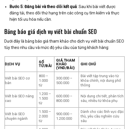
Bước 5: Đăng bài và theo dõi kết quả
: Sau khi bài viết được
đăng tải, theo dõi thứ hạng trên các công cụ tìm kiếm và thực
hiện tối ưu hóa nếu cần.
Bảng báo giá dịch vụ viết bài chuẩn SEO
Dưới đây là bảng báo giá tham khảo cho dịch vụ viết bài chuẩn SEO
tùy theo nhu cầu và mức độ yêu cầu của từng khách hàng:
GIÁ THAM
SỐ
DỊCH VỤ
KHẢO
GHI CHÚ
TỪ/BÀI
(VND/BÀI)
800 –
Bài viết tập trung vào từ
Viết bài SEO cơ
300.000 –
1.000
khóa chính, nội dung phổ
bản
500.000
từ
thông
1.200 –
Viết bài SEO nâng
600.000 –
Nội dung chi tiết, phân tích
1.500
cao
800.000
sâu, nhiều từ khóa phụ
từ
1.500 –
Dành cho các lĩnh vực đặc
Viết bài SEO
900.000 –
2.000
thù, yêu cầu nghiên cứu
chuyên ngành
1.200.000
từ
sâu