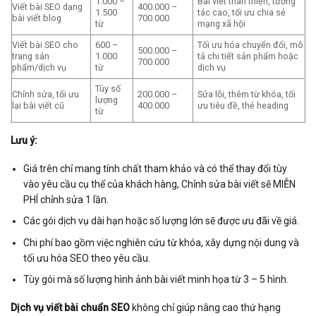
1.000 –
Bài viết thân thiện, tương
Viết bài SEO dạng
400.000 –
1.500
tác cao, tối ưu chia sẻ
bài viết blog
700.000
từ
mạng xã hội
Viết bài SEO cho
600 –
Tối ưu hóa chuyển đổi, mô
500.000 –
trang sản
1.000
tả chi tiết sản phẩm hoặc
700.000
phẩm/dịch vụ
từ
dịch vụ
Tùy số
Chỉnh sửa, tối ưu
200.000 –
Sửa lỗi, thêm từ khóa, tối
lượng
lại bài viết cũ
400.000
ưu tiêu đề, thẻ heading
từ
Lưu ý:
Giá trên chỉ mang tính chất tham khảo và có thể thay đổi tùy
vào yêu cầu cụ thể của khách hàng, Chỉnh sửa bài viết sẽ MIỄN
PHÍ chỉnh sửa 1 lần.
Các gói dịch vụ dài hạn hoặc số lượng lớn sẽ được ưu đãi về giá.
Chi phí bao gồm việc nghiên cứu từ khóa, xây dựng nội dung và
tối ưu hóa SEO theo yêu cầu.
Tùy gói mà số lượng hình ảnh bài viết minh họa từ 3 – 5 hình.
Dịch vụ viết bài chuẩn SEO
không chỉ giúp nâng cao thứ hạng