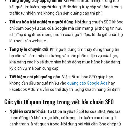
Tăng lượng truy cập tự nhiên
: Khi website xuất hiện trong top
kết quả tìm kiếm, người dùng sẽ dễ dàng truy cập và tăng lượng
traffic tự nhiên mà không cần đến quảng cáo trả phí.
Tối ưu hóa trải nghiệm người dùng
: Nội dung chuẩn SEO không
chỉ đảm bảo yêu cầu của Google mà còn mang lại thông tin hữu
ích, đáp ứng được mong muốn của người đọc, từ đó giữ chân họ
lâu hơn trên website.
Tăng tỷ lệ chuyển đổi
: Khi người dùng tìm thấy đúng thông tin
họ cần và cảm thấy tin tưởng vào sản phẩm, dịch vụ của bạn,
khả năng cao họ sẽ thực hiện hành động mua hàng hoặc đăng
ký dịch vụ mà bạn cung cấp.
Tiết kiệm chi phí quảng cáo
: Việc tối ưu hóa SEO giúp bạn
không cần đầu tư quá nhiều vào
quảng cáo Google Ads
hay
Facebook Ads mà vẫn có thể duy trì lượng khách hàng ổn định.
Các yếu tố quan trọng trong viết bài chuẩn SEO
Nghiên cứu từ khóa
: Từ khóa là yếu tố cốt lõi của SEO. Việc lựa
chọn đúng từ khóa mục tiêu, có lượng tìm kiếm cao nhưng ít
cạnh tranh là rất quan trọng. Nội dung bài viết cần lồng ghép từ