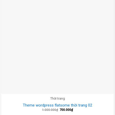
Thời trang
Theme wordpress flatsome thời trang 02
Giá
Giá
1.000.000
₫
700.000
₫
gốc
hiện