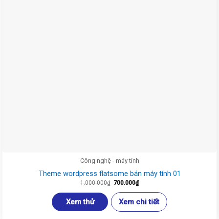
Công nghệ - máy tính
Theme wordpress flatsome bán máy tính 01
Giá
Giá
1.000.000
₫
700.000
₫
gốc
hiện
là:
tại
1.000.000₫.
là:
Xem thử
Xem chi tiết
700.000₫.