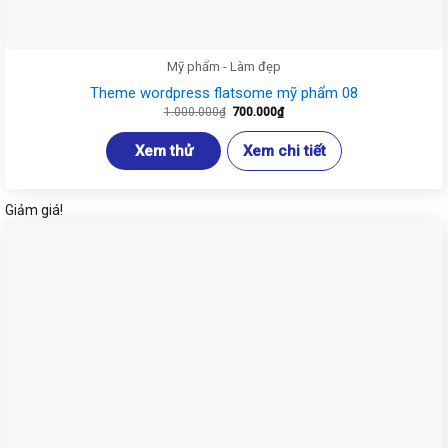
Mỹ phẩm - Làm đẹp
Theme wordpress flatsome mỹ phẩm 08
Giá
Giá
1.000.000
₫
700.000
₫
gốc
hiện
là:
tại
1.000.000₫.
là:
Xem thử
Xem chi tiết
700.000₫.
Giảm giá!