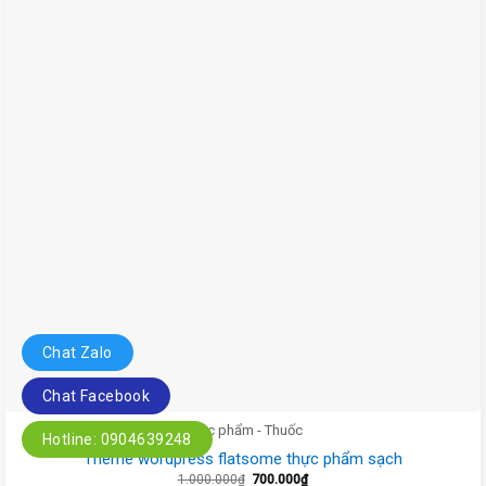
Chat Zalo
Chat Facebook
Thực phẩm - Thuốc
Hotline: 0904639248
Theme wordpress flatsome thực phẩm sạch
Giá
Giá
1.000.000
₫
700.000
₫