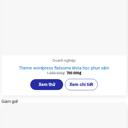
Doanh nghiệp
Theme wordpress flatsome khóa học phun xăm
Giá
Giá
1.000.000
₫
700.000
₫
gốc
hiện
là:
tại
1.000.000₫.
là:
Xem thử
Xem chi tiết
700.000₫.
Giảm giá!