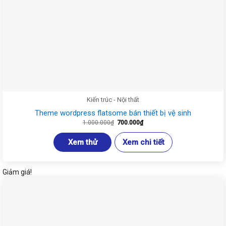
Kiến trúc - Nội thất
Theme wordpress flatsome bán thiết bị vệ sinh
Giá
Giá
1.000.000
₫
700.000
₫
gốc
hiện
là:
tại
1.000.000₫.
là:
Xem thử
Xem chi tiết
700.000₫.
Giảm giá!