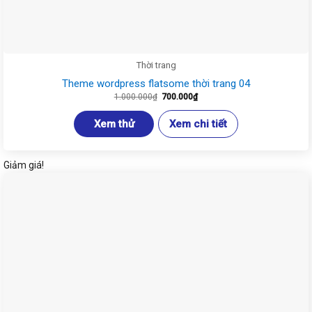
Thời trang
Theme wordpress flatsome thời trang 04
Giá
Giá
1.000.000
₫
700.000
₫
gốc
hiện
là:
tại
1.000.000₫.
là:
Xem thử
Xem chi tiết
700.000₫.
Giảm giá!