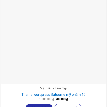
Mỹ phẩm - Làm đẹp
Theme wordpress flatsome mỹ phẩm 10
Giá
Giá
1.000.000
₫
700.000
₫
gốc
hiện
là:
tại
1.000.000₫.
là: