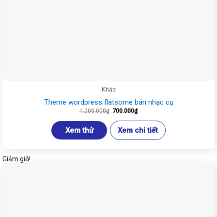
Khác
Theme wordpress flatsome bán nhạc cụ
Giá
Giá
1.000.000
₫
700.000
₫
gốc
hiện
là:
tại
1.000.000₫.
là:
Xem thử
Xem chi tiết
700.000₫.
Giảm giá!