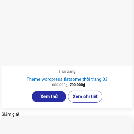
Thời trang
Theme wordpress flatsome thời trang 03
Giá
Giá
1.000.000
₫
700.000
₫
gốc
hiện
là:
tại
1.000.000₫.
là:
Xem thử
Xem chi tiết
700.000₫.
Giảm giá!