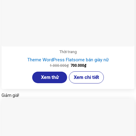
Thời trang
Theme WordPress Flatsome bán giày nữ
Giá
Giá
1.000.000
₫
700.000
₫
gốc
hiện
là:
tại
1.000.000₫.
là:
Xem thử
Xem chi tiết
700.000₫.
Giảm giá!