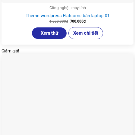
Công nghệ - máy tính
Theme wordpress Flatsome bán laptop 01
Giá
Giá
1.000.000
₫
700.000
₫
gốc
hiện
là:
tại
1.000.000₫.
là:
Xem thử
Xem chi tiết
700.000₫.
Giảm giá!