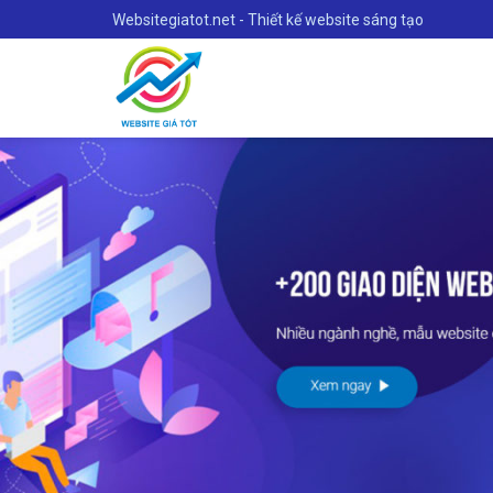
Skip
Websitegiatot.net - Thiết kế website sáng tạo
to
content