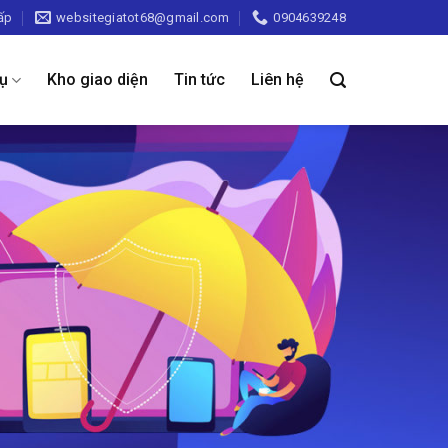
ấp
websitegiatot68@gmail.com
0904639248
vụ
Kho giao diện
Tin tức
Liên hệ