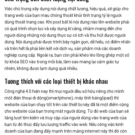
Việc chú trọng xây dựng nội dung chất lượng, hiệu quả, sẽ giúp cho
trang web của bạn mau chóng thoát khỏi tình trạng tỷ lệ người
dùng thoát trang cao. Khi post bất kì nội dung nào lên website phải
có quá trình chọn lọc và xây dựng kĩ càng, nhằm mang đến cho
người dùng những nội dung thực sự có ích và thu hút được người
dùng. Nội dung phải được trình bày ngắn gọn, dễ hiểu, có điểm nhấn
và trên hết là phải liên kết với dịch vụ, sản phẩm mà các doanh
nghiệp cung cấp. Ngoài ra, bạn còn phải khéo léo lồng ghép một số
từ khóa SEO vào trong mỗi bài, làm sao mang lại cảm giác tự
nhiên, không được lạm dụng quá nhiều.
Tương thích với các loại thiết bị khác nhau
Công nghệ 4.0 hiện nay thì mọi người đều sở hữu riêng cho mình
một điện thoại di dộng(smartphone), máy tính bảng(ipad) thì
website của bạn chạy tốt trên các thiết bị này đã là một điểm cộng
cho website của bạn trong mắt người dùng. Từ đó web của bạn sẽ
tăng lượt tìm kiếm và truy cập của người dùng vào trang web của
bạn từ đó thúc đẩy lưu lượng traffic vào web. Nếu công việc kinh
doanh của bạn đang đẩy mạnh trên mảng internet này thì đó còn