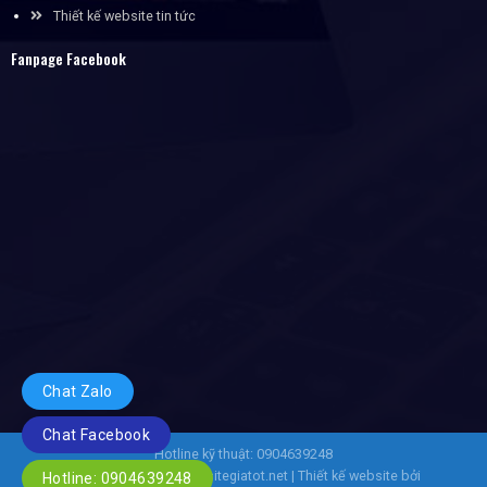
Thiết kế website tin tức
Fanpage Facebook
Chat Zalo
Chat Facebook
Hotline kỹ thuật: 0904639248
Copyright 2026 ©
Websitegiatot.net
| Thiết kế website bởi
Hotline: 0904639248