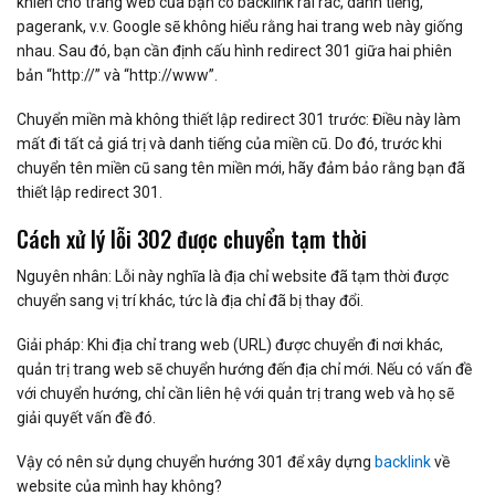
khiến cho trang web của bạn có backlink rải rác, danh tiếng,
pagerank, v.v. Google sẽ không hiểu rằng hai trang web này giống
nhau. Sau đó, bạn cần định cấu hình redirect 301 giữa hai phiên
bản “http://” và “http://www”.
Chuyển miền mà không thiết lập redirect 301 trước: Điều này làm
mất đi tất cả giá trị và danh tiếng của miền cũ. Do đó, trước khi
chuyển tên miền cũ sang tên miền mới, hãy đảm bảo rằng bạn đã
thiết lập redirect 301.
Cách xử lý lỗi 302 được chuyển tạm thời
Nguyên nhân: Lỗi này nghĩa là địa chỉ website đã tạm thời được
chuyển sang vị trí khác, tức là địa chỉ đã bị thay đổi.
Giải pháp: Khi địa chỉ trang web (URL) được chuyển đi nơi khác,
quản trị trang web sẽ chuyển hướng đến địa chỉ mới. Nếu có vấn đề
với chuyển hướng, chỉ cần liên hệ với quản trị trang web và họ sẽ
giải quyết vấn đề đó.
Vậy có nên sử dụng chuyển hướng 301 để xây dựng
backlink
về
website của mình hay không?