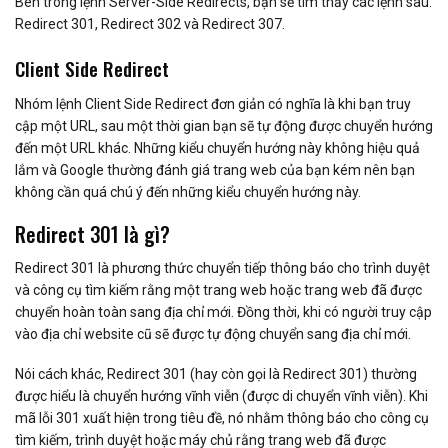
Bên trong lệnh Server-Side Redirects, bạn sẽ tìm thấy các lệnh sau:
Redirect 301, Redirect 302 và Redirect 307.
Client Side Redirect
Nhóm lệnh Client Side Redirect đơn giản có nghĩa là khi bạn truy
cập một URL, sau một thời gian bạn sẽ tự động được chuyển hướng
đến một URL khác. Những kiểu chuyển hướng này không hiệu quả
lắm và Google thường đánh giá trang web của bạn kém nên bạn
không cần quá chú ý đến những kiểu chuyển hướng này.
Redirect 301 là gì?
Redirect 301 là phương thức chuyển tiếp thông báo cho trình duyệt
và công cụ tìm kiếm rằng một trang web hoặc trang web đã được
chuyển hoàn toàn sang địa chỉ mới. Đồng thời, khi có người truy cập
vào địa chỉ website cũ sẽ được tự động chuyển sang địa chỉ mới.
Nói cách khác, Redirect 301 (hay còn gọi là Redirect 301) thường
được hiểu là chuyển hướng vĩnh viễn (được di chuyển vĩnh viễn). Khi
mã lỗi 301 xuất hiện trong tiêu đề, nó nhằm thông báo cho công cụ
tìm kiếm, trình duyệt hoặc máy chủ rằng trang web đã được