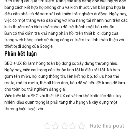
trên trong kết quả tìm kiếm. Nâng cao khả năng đọc của người đọc
bằng cách kết hợp họ phông chữ và kích thước văn bản phù hợp là
điều cần phải có để xem xét cải thiện trải nghiệm di động. Ngày nay,
việc có một trang web đáp ứng với khả năng tải nhanh hơn trên các
kích thước màn hình khác nhau đã trở thành một tiêu chuẩn.
Bạn có thể kiểm tra khả năng phản hồi trên thiết bị di động của
trang web bằng cách sử dụng công cụ kiểm tra tính thân thiện với
thiết bị di động của Google.
Phần kết luận
SEO + UX tồi làm hỏng toàn bộ động cơ xây dựng thương hiệu.
Ngày nay, việc coi trọng các thuộc tính tốt là điều rất tốt. Nó bao
gồm tên miền, nội dung thông tin, liên kết nội bộ, tối ưu hóa thẻ
meta, mô tả meta, thẻ alt hình ảnh, tiêu đề và tiêu đề trang để làm
cho toàn bộ trải nghiệm đáng giá.
Việc triển khai SEO với thiết kế UX có vẻ hơi khó khăn lúc đầu; tuy
nhiên, điều quan trọng là phải tăng thứ hạng và xây dựng một
thương hiệu tuyệt vời.
Rate this post