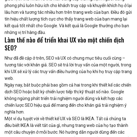
phong phú luôn hữu ích cho khách truy cập và khuyến khích họ ở lại
lâu hơn và tương tác nhiều hơn trên trang web của bạn. Điều đó gửi
tín hiệu chất lượng tích cực cho thấy trang web của bạn mang lại
kết quả tốt nhất cho Google. Và kết quả là Google thưởng cho bạn
những vị trí hàng đầu.
Làm thế nào để triển khai UX vào một chiến dịch
SEO?
Như đã đề cập ở trên, SEO và UX có chung mục tiêu cuối cùng –
tương tác với khán giả. SEO sẽ trả lời truy vấn của một người, trong
khi UX sẽ xử lý các truy vấn điều hướng của họ khi họ truy cập trang
web.
Ngày nay, bắt buộc phải bao gồm cả hai trong khi thiết kế các chiến
dịch SEO hoặc bất kỳ chiến lược tiếp thị kỹ thuật số nào. Google
không ngừng phát triển trải nghiệm người dùng và kết hợp các
chiến lược SEO hiệu quả để mang đến cho khán giả trải nghiệm ý
nghĩa hơn.
Một ví dụ tuyệt vời về thiết kế UX và SEO là IKEA. Tất cả chúng ta
đều biết IKEA là viết tắt của gì, nhưng trang web của họ tạo thành
một câu chuyện ở mỗi bước. Nó hướng dẫn người dùng đến các