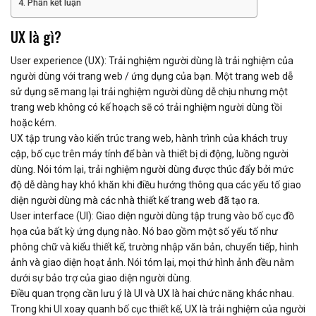
Phần kết luận
UX là gì?
User experience (UX): Trải nghiệm người dùng là trải nghiệm của
người dùng với trang web / ứng dụng của bạn. Một trang web dễ
sử dụng sẽ mang lại trải nghiệm người dùng dễ chịu nhưng một
trang web không có kế hoạch sẽ có trải nghiệm người dùng tồi
hoặc kém.
UX tập trung vào kiến ​​trúc trang web, hành trình của khách truy
cập, bố cục trên máy tính để bàn và thiết bị di động, luồng người
dùng. Nói tóm lại, trải nghiệm người dùng được thúc đẩy bởi mức
độ dễ dàng hay khó khăn khi điều hướng thông qua các yếu tố giao
diện người dùng mà các nhà thiết kế trang web đã tạo ra.
User interface (UI): Giao diện người dùng tập trung vào bố cục đồ
họa của bất kỳ ứng dụng nào. Nó bao gồm một số yếu tố như
phông chữ và kiểu thiết kế, trường nhập văn bản, chuyển tiếp, hình
ảnh và giao diện hoạt ảnh. Nói tóm lại, mọi thứ hình ảnh đều nằm
dưới sự bảo trợ của giao diện người dùng.
Điều quan trọng cần lưu ý là UI và UX là hai chức năng khác nhau.
Trong khi UI xoay quanh bố cục thiết kế, UX là trải nghiệm của người