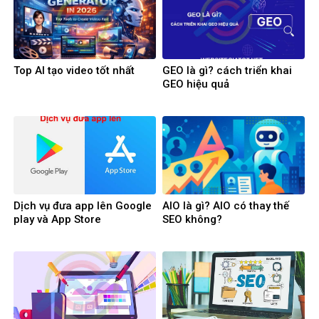
Top AI tạo video tốt nhất
GEO là gì? cách triển khai
GEO hiệu quả
Dịch vụ đưa app lên Google
AIO là gì? AIO có thay thế
play và App Store
SEO không?