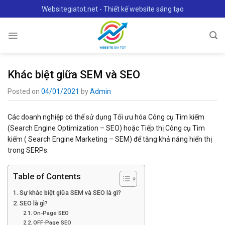
Skip
Websitegiatot.net - Thiết kế website sáng tạo
to
content
Khác biệt giữa SEM và SEO
Posted on
04/01/2021
by
Admin
Các doanh nghiệp có thể sử dụng Tối ưu hóa Công cụ Tìm kiếm
(Search Engine Optimization – SEO) hoặc Tiếp thị Công cụ Tìm
kiếm ( Search Engine Marketing – SEM) để tăng khả năng hiển thị
trong SERPs.
Table of Contents
Sự khác biệt giữa SEM và SEO là gì?
SEO là gì?
On-Page SEO
OFF-Page SEO