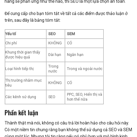
hàng sẽ phản ứng như thế nào, thì SEO là một lựa chọn an toàn.
Để cung cấp cho bạn tóm tắt về tất cả các điểm được thảo luận ở
trên, sau đây là bảng tóm tắt:
Yếu tố
SEO
SEM
Chi phí
KHÔNG
CÓ
Khung thời gian thấy
Dài hạn
Ngắn hạn
được hiệu quả
Trong
Loại hình tiếp thị
Trong và ngoài nước
nước
Thị trường nhắm mục
KHÔNG
CÓ
tiêu
PPC, SEO, Hiển thị và
Các kênh sử dụng
SEO
hơn thế nữa
Phần kết luận
Thành thật mà nói, không có câu trả lời hoàn hảo cho câu hỏi này.
Có một niềm tin chung rằng bạn không thể sử dụng cả SEO và SEM
cùng một lúc. Nhưng tôi tin rằng nếu nó phù hợp với mô hình kinh