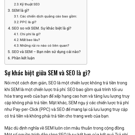
Kỹ thuật SEO
SEM là gì?
Các chiến dịch quảng cáo bao gồm:
PPC là gì?
SEO so với SEM. Sự khác biệt là gì?
Chi phí là gì?
Mất bao lâu?
Những rủi ro nào có liên quan?
SEO và SEM – Bạn nên sử dụng cái nào?
Phần kết luận
Sự khác biệt giữa SEM và SEO là gì?
Nói một cách đơn giản, SEO là một chiến lược không trả tiền trong
khi SEM là một chiến lược trả phí. SEO bao gồm quá trình tối ưu
hóa trang web của bạn để xếp hạng cao hơn và tăng lưu lượng truy
cập không phải trả tiền. Mặt khác, SEM ngụ ý các chiến lược trả phí
như Pay-per-Click (PPC) và SEO để mang lại cả lưu lượng truy cập
có trả tiền và không phải trả tiền cho trang web của bạn.
Mặc dù định nghĩa về SEM luôn còn mâu thuẫn trong cộng đồng.
Một số nguồn trích dẫn rằng SEO là sự kết hợp của kết quả Trả phí